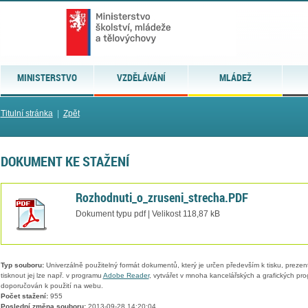
MINISTERSTVO
VZDĚLÁVÁNÍ
MLÁDEŽ
Titulní stránka
|
Zpět
DOKUMENT KE STAŽENÍ
Rozhodnuti_o_zruseni_strecha.PDF
Dokument typu pdf | Velikost 118,87 kB
Typ souboru:
Univerzálně použitelný formát dokumentů, který je určen především k tisku, prezen
tisknout jej lze např. v programu
Adobe Reader
, vytvářet v mnoha kancelářských a grafických pr
doporučován k použití na webu.
Počet stažení:
955
Poslední změna souboru:
2013-09-28 14:20:04