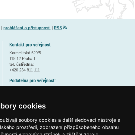
|
prohlášení o přístupnosti
|
RSS
Kontakt pro veřejnost
Karmelitská 529/5
118 12 Praha 1
tel. ústředna:
+420 234 811 111
Podatelna pro veřejnost:
pondělí a středa - 7:30-17:00
úterý a čtvrtek - 7:30-15:30
pátek - 7:30-14:00
bory cookies
8:30 - 9:30 - bezpečnostní přestávka
(více informací
ZDE
)
užívají soubory cookies a další sledovací nástroje s
elského prostředí, zobrazení přizpůsobeného obsahu
Elektronická podatelna:
těvnosti webových stránek a zjištění zdroje
posta@msmt
gov
cz