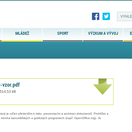
MLÁDEŽ
SPORT
VÝZKUM A VÝVOJ
E
-vzor.pdf
 514,53 kB
erý je určen především k tisku, prezentacím a archivaci dokumentů. Prohlížet a
 v mnoha kancelářských a grafických programech (např. OpenOffice.org). Je