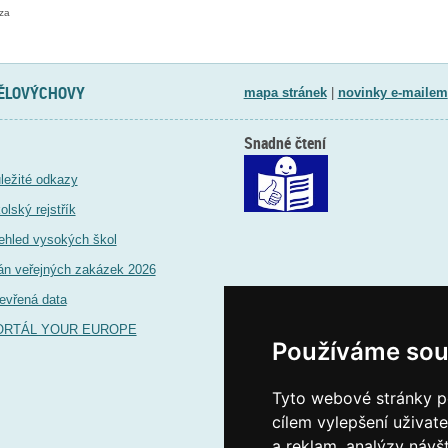
za
TĚLOVÝCHOVY
mapa stránek
|
novinky e-mailem
Snadné čtení
ležité odkazy
olský rejstřík
ehled vysokých škol
án veřejných zakázek 2026
evřená data
ORTÁL YOUR EUROPE
Používáme sou
Tyto webové stránky po
cílem vylepšení uživat
a reklam, analýzy návš