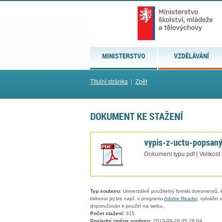
MINISTERSTVO
VZDĚLÁVÁNÍ
Titulní stránka
|
Zpět
DOKUMENT KE STAŽENÍ
vypis-z-uctu-popsaný
Dokument typu pdf | Velikost
Typ souboru:
Univerzálně použitelný formát dokumentů, kt
tisknout jej lze např. v programu
Adobe Reader
, vytvářet
doporučován k použití na webu.
Počet stažení:
315
Poslední změna souboru:
2013-09-28 05:28:04