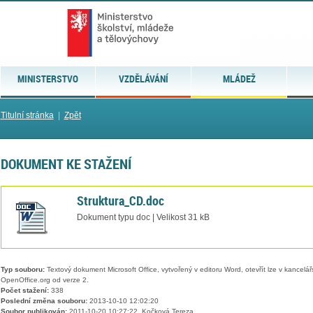
MINISTERSTVO
VZDĚLÁVÁNÍ
MLÁDEŽ
Titulní stránka
|
Zpět
DOKUMENT KE STAŽENÍ
Struktura_CD.doc
Dokument typu doc | Velikost 31 kB
Typ souboru:
Textový dokument Microsoft Office, vytvořený v editoru Word, otevřít lze v kancelářs
OpenOffice.org od verze 2.
Počet stažení:
338
Poslední změna souboru:
2013-10-10 12:02:20
Soubor publikován:
2011-10-20 10:27:22, Kočková Tereza