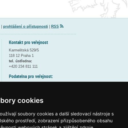
|
prohlášení o přístupnosti
|
RSS
Kontakt pro veřejnost
Karmelitská 529/5
118 12 Praha 1
tel. ústředna:
+420 234 811 111
Podatelna pro veřejnost:
pondělí a středa - 7:30-17:00
úterý a čtvrtek - 7:30-15:30
pátek - 7:30-14:00
bory cookies
8:30 - 9:30 - bezpečnostní přestávka
(více informací
ZDE
)
užívají soubory cookies a další sledovací nástroje s
elského prostředí, zobrazení přizpůsobeného obsahu
Elektronická podatelna:
těvnosti webových stránek a zjištění zdroje
posta@msmt
gov
cz