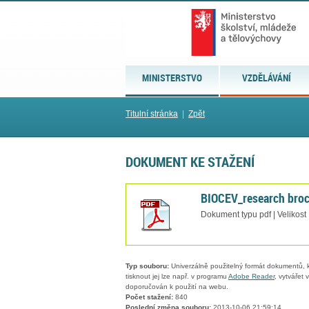
MINISTERSTVO
VZDĚLÁVÁNÍ
Titulní stránka
|
Zpět
DOKUMENT KE STAŽENÍ
BIOCEV_research broc
Dokument typu pdf | Velikost
Typ souboru:
Univerzálně použitelný formát dokumentů, kt
tisknout jej lze např. v programu
Adobe Reader
, vytvářet
doporučován k použití na webu.
Počet stažení:
840
Poslední změna souboru:
2013-10-06 21:59:14