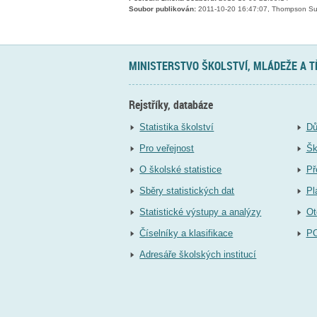
Soubor publikován:
2011-10-20 16:47:07, Thompson S
MINISTERSTVO ŠKOLSTVÍ, MLÁDEŽE A 
Rejstříky, databáze
Statistika školství
Dů
Pro veřejnost
Šk
O školské statistice
Př
Sběry statistických dat
Pl
Statistické výstupy a analýzy
Ot
Číselníky a klasifikace
P
Adresáře školských institucí