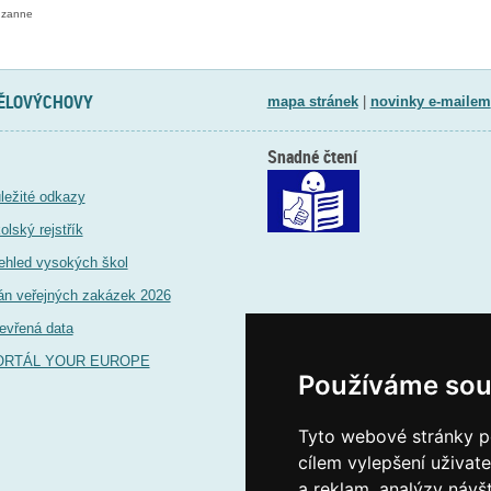
uzanne
TĚLOVÝCHOVY
mapa stránek
|
novinky e-mailem
Snadné čtení
ležité odkazy
olský rejstřík
ehled vysokých škol
án veřejných zakázek 2026
evřená data
ORTÁL YOUR EUROPE
Používáme sou
Tyto webové stránky po
cílem vylepšení uživat
a reklam, analýzy návš