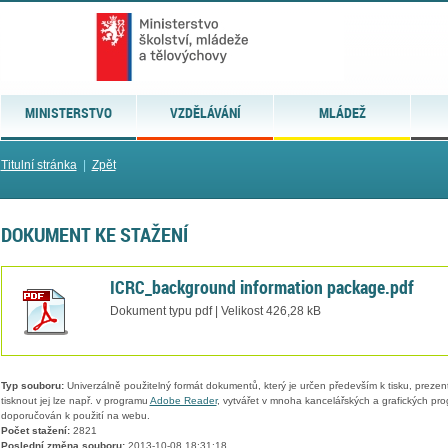
MINISTERSTVO
VZDĚLÁVÁNÍ
MLÁDEŽ
Titulní stránka
|
Zpět
DOKUMENT KE STAŽENÍ
ICRC_background information package.pdf
Dokument typu pdf | Velikost 426,28 kB
Typ souboru:
Univerzálně použitelný formát dokumentů, který je určen především k tisku, prezen
tisknout jej lze např. v programu
Adobe Reader
, vytvářet v mnoha kancelářských a grafických pr
doporučován k použití na webu.
Počet stažení:
2821
Poslední změna souboru:
2013-10-08 18:31:18