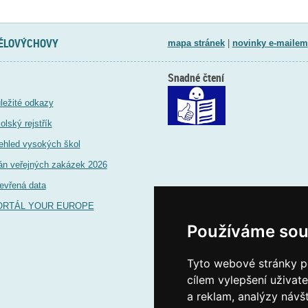
TĚLOVÝCHOVY
mapa stránek
|
novinky e-mailem
Snadné čtení
ležité odkazy
olský rejstřík
ehled vysokých škol
án veřejných zakázek 2026
evřená data
ORTÁL YOUR EUROPE
Používáme sou
Tyto webové stránky po
cílem vylepšení uživat
a reklam, analýzy návš