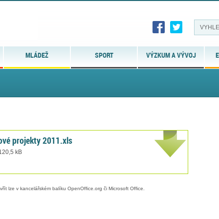
MLÁDEŽ
SPORT
VÝZKUM A VÝVOJ
E
ové projekty 2011.xls
 120,5 kB
evřít lze v kancelářském balíku OpenOffice.org či Microsoft Office.