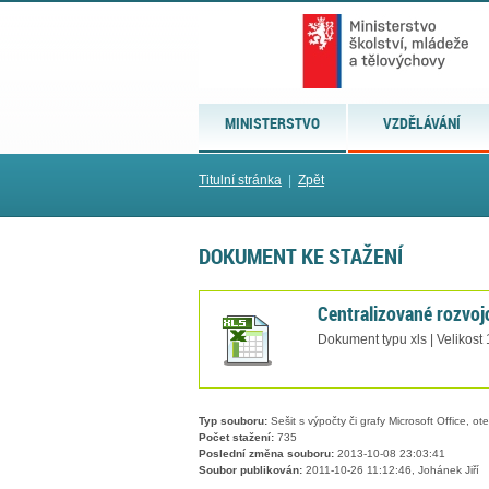
MINISTERSTVO
VZDĚLÁVÁNÍ
Titulní stránka
|
Zpět
DOKUMENT KE STAŽENÍ
Centralizované rozvoj
Dokument typu xls | Velikost
Typ souboru:
Sešit s výpočty či grafy Microsoft Office, ot
Počet stažení:
735
Poslední změna souboru:
2013-10-08 23:03:41
Soubor publikován:
2011-10-26 11:12:46, Johánek Jiří