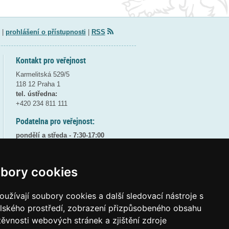
|
prohlášení o přístupnosti
|
RSS
Kontakt pro veřejnost
Karmelitská 529/5
118 12 Praha 1
tel. ústředna:
+420 234 811 111
Podatelna pro veřejnost:
pondělí a středa - 7:30-17:00
úterý a čtvrtek - 7:30-15:30
pátek - 7:30-14:00
bory cookies
8:30 - 9:30 - bezpečnostní přestávka
(více informací
ZDE
)
užívají soubory cookies a další sledovací nástroje s
Elektronická podatelna:
elského prostředí, zobrazení přizpůsobeného obsahu
posta@msmt
gov
cz
těvnosti webových stránek a zjištění zdroje