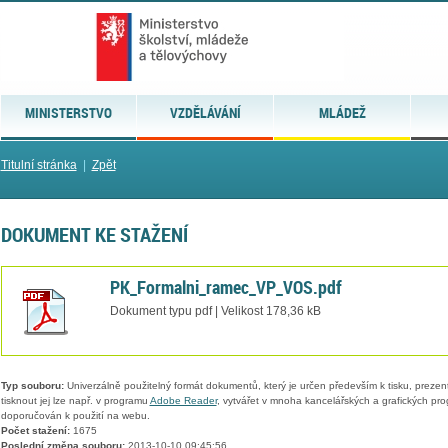
MINISTERSTVO
VZDĚLÁVÁNÍ
MLÁDEŽ
Titulní stránka
|
Zpět
DOKUMENT KE STAŽENÍ
PK_Formalni_ramec_VP_VOS.pdf
Dokument typu pdf | Velikost 178,36 kB
Typ souboru:
Univerzálně použitelný formát dokumentů, který je určen především k tisku, prezen
tisknout jej lze např. v programu
Adobe Reader
, vytvářet v mnoha kancelářských a grafických pr
doporučován k použití na webu.
Počet stažení:
1675
Poslední změna souboru:
2013-10-10 09:45:56