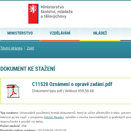
MINISTERSTVO
VZDĚLÁVÁNÍ
MLÁDEŽ
Titulní stránka
|
Zpět
DOKUMENT KE STAŽENÍ
C11520 Oznámení o opravě zadání.pdf
Dokument typu pdf | Velikost 459,58 kB
Typ souboru:
Univerzálně použitelný formát dokumentů, který je určen především k tisku, prezen
tisknout jej lze např. v programu
Adobe Reader
, vytvářet v mnoha kancelářských a grafických pr
doporučován k použití na webu.
Počet stažení:
258
Poslední změna souboru:
2013-09-06 18:03:35