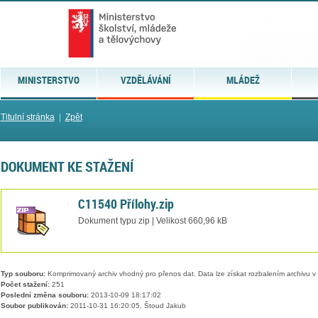
MINISTERSTVO
VZDĚLÁVÁNÍ
MLÁDEŽ
Titulní stránka
|
Zpět
DOKUMENT KE STAŽENÍ
C11540 Přílohy.zip
Dokument typu zip | Velikost 660,96 kB
Typ souboru:
Komprimovaný archiv vhodný pro přenos dat. Data lze získat rozbalením archivu 
Počet stažení:
251
Poslední změna souboru:
2013-10-09 18:17:02
Soubor publikován:
2011-10-31 16:20:05, Štoud Jakub