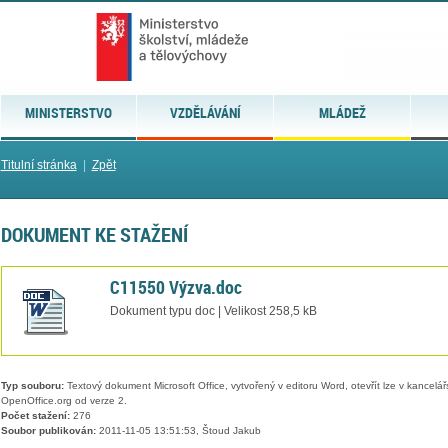
MINISTERSTVO
VZDĚLÁVÁNÍ
MLÁDEŽ
Titulní stránka
|
Zpět
DOKUMENT KE STAŽENÍ
C11550 Výzva.doc
Dokument typu doc | Velikost 258,5 kB
Typ souboru:
Textový dokument Microsoft Office, vytvořený v editoru Word, otevřít lze v kancelářs
OpenOffice.org od verze 2.
Počet stažení:
276
Soubor publikován:
2011-11-05 13:51:53, Štoud Jakub