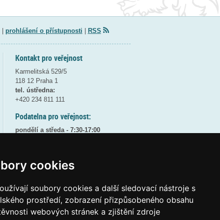
|
prohlášení o přístupnosti
|
RSS
Kontakt pro veřejnost
Karmelitská 529/5
118 12 Praha 1
tel. ústředna:
+420 234 811 111
Podatelna pro veřejnost:
pondělí a středa - 7:30-17:00
úterý a čtvrtek - 7:30-15:30
pátek - 7:30-14:00
bory cookies
8:30 - 9:30 - bezpečnostní přestávka
(více informací
ZDE
)
užívají soubory cookies a další sledovací nástroje s
Elektronická podatelna:
elského prostředí, zobrazení přizpůsobeného obsahu
posta@msmt
gov
cz
těvnosti webových stránek a zjištění zdroje