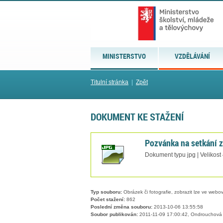
MINISTERSTVO
VZDĚLÁVÁNÍ
Titulní stránka
|
Zpět
DOKUMENT KE STAŽENÍ
Pozvánka na setkání 
Dokument typu jpg | Velikost
Typ souboru:
Obrázek či fotografie, zobrazit lze ve webov
Počet stažení:
862
Poslední změna souboru:
2013-10-06 13:55:58
Soubor publikován:
2011-11-09 17:00:42, Ondrouchová 