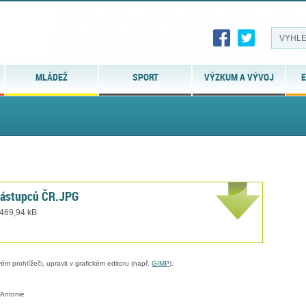
MLÁDEŽ
SPORT
VÝZKUM A VÝVOJ
E
zástupců ČR.JPG
 469,94 kB
ém prohlížeči, upravit v grafickém editoru (např.
GIMP
).
Antonie