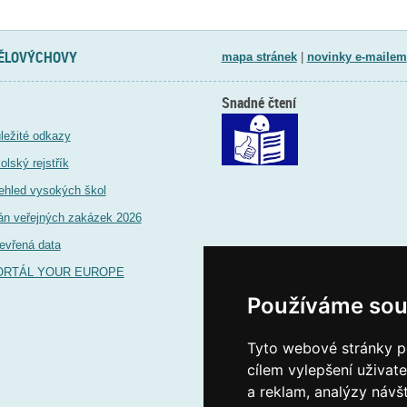
TĚLOVÝCHOVY
mapa stránek
|
novinky e-mailem
Snadné čtení
ležité odkazy
olský rejstřík
ehled vysokých škol
án veřejných zakázek 2026
evřená data
ORTÁL YOUR EUROPE
Používáme sou
Tyto webové stránky po
cílem vylepšení uživat
a reklam, analýzy návš