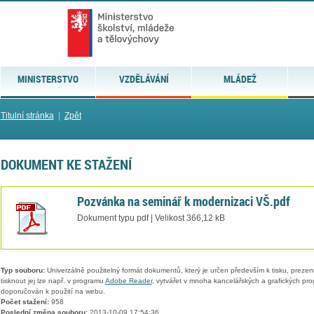
MINISTERSTVO
VZDĚLÁVÁNÍ
MLÁDEŽ
Titulní stránka
|
Zpět
DOKUMENT KE STAŽENÍ
Pozvánka na seminář k modernizaci VŠ.pdf
Dokument typu pdf | Velikost 366,12 kB
Typ souboru:
Univerzálně použitelný formát dokumentů, který je určen především k tisku, prezen
tisknout jej lze např. v programu
Adobe Reader
, vytvářet v mnoha kancelářských a grafických pr
doporučován k použití na webu.
Počet stažení:
958
Poslední změna souboru:
2013-10-09 17:54:36