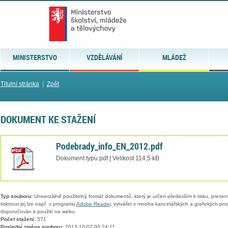
MINISTERSTVO
VZDĚLÁVÁNÍ
MLÁDEŽ
Titulní stránka
|
Zpět
DOKUMENT KE STAŽENÍ
Podebrady_info_EN_2012.pdf
Dokument typu pdf | Velikost 114,5 kB
Typ souboru:
Univerzálně použitelný formát dokumentů, který je určen především k tisku, prezen
tisknout jej lze např. v programu
Adobe Reader
, vytvářet v mnoha kancelářských a grafických pr
doporučován k použití na webu.
Počet stažení:
571
Poslední změna souboru:
2013-10-07 00:24:11