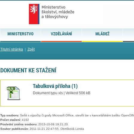
MINISTERSTVO
VZDĚLÁVÁNÍ
MLÁDEŽ
Titulní stránka
|
Zpět
DOKUMENT KE STAŽENÍ
Tabulková příloha (1)
Dokument typu xls | Velikost 506 kB
Typ souboru:
Sešit s výpočty či grafy Microsoft Office, otevřít lze v kancelářském balíku OpenOffic
Počet stažení:
4192
Poslední změna souboru:
2013-10-09 19:21:20
Soubor publikován:
2011-11-21 22:47:55, Obrtlíková Lenka