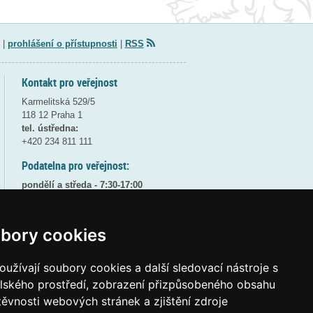
|
prohlášení o přístupnosti
|
RSS
Kontakt pro veřejnost
Karmelitská 529/5
118 12 Praha 1
tel. ústředna:
+420 234 811 111
Podatelna pro veřejnost:
pondělí a středa - 7:30-17:00
úterý a čtvrtek - 7:30-15:30
pátek - 7:30-14:00
bory cookies
8:30 - 9:30 - bezpečnostní přestávka
(více informací
ZDE
)
užívají soubory cookies a další sledovací nástroje s
Elektronická podatelna:
elského prostředí, zobrazení přizpůsobeného obsahu
posta@msmt
gov
cz
těvnosti webových stránek a zjištění zdroje