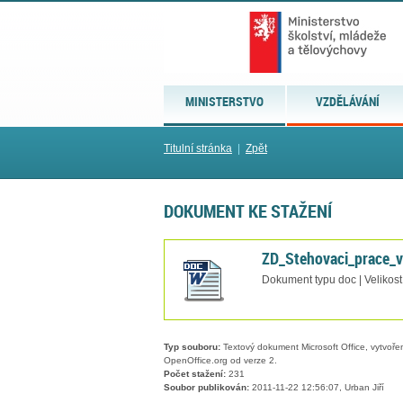
MINISTERSTVO
VZDĚLÁVÁNÍ
Titulní stránka
|
Zpět
DOKUMENT KE STAŽENÍ
ZD_Stehovaci_prace_v
Dokument typu doc | Velikost
Typ souboru:
Textový dokument Microsoft Office, vytvořený
OpenOffice.org od verze 2.
Počet stažení:
231
Soubor publikován:
2011-11-22 12:56:07, Urban Jiří