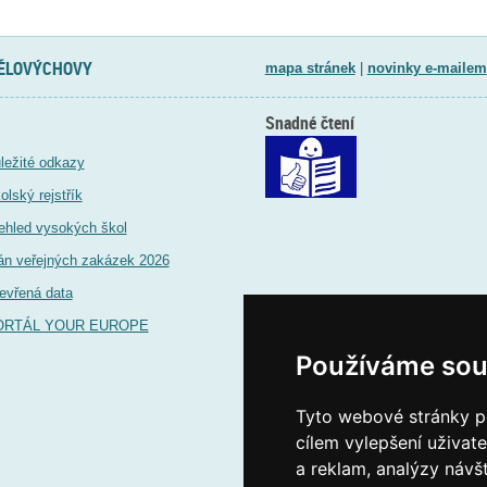
TĚLOVÝCHOVY
mapa stránek
|
novinky e-mailem
Snadné čtení
ležité odkazy
olský rejstřík
ehled vysokých škol
án veřejných zakázek 2026
evřená data
ORTÁL YOUR EUROPE
Používáme sou
Tyto webové stránky po
cílem vylepšení uživat
a reklam, analýzy návš