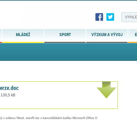
MLÁDEŽ
SPORT
VÝZKUM A VÝVOJ
E
erze.doc
 130,5 kB
 v editoru Word, otevřít lze v kancelářském balíku Microsoft Office či