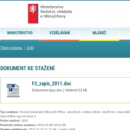
MINISTERSTVO
VZDĚLÁVÁNÍ
MLÁDEŽ
Titulní stránka
|
Zpět
DOKUMENT KE STAŽENÍ
F2_zapis_2011.doc
Dokument typu doc | Velikost 53 kB
Typ souboru:
Textový dokument Microsoft Office, vytvořený v editoru Word, otevřít lze v kancelářs
OpenOffice.org od verze 2.
Počet stažení:
1932
Poslední změna souboru:
2013-10-08 18:51:59
Soubor publikován:
2011-11-23 11:11:44, Levák Lukáš