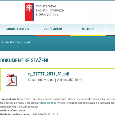
MINISTERSTVO
VZDĚLÁVÁNÍ
MLÁDEŽ
Titulní stránka
|
Zpět
DOKUMENT KE STAŽENÍ
cj_27737_2011_31.pdf
Dokument typu pdf | Velikost 352,49 kB
Typ souboru:
Univerzálně použitelný formát dokumentů, který je určen především k tisku, prezen
tisknout jej lze např. v programu
Adobe Reader
, vytvářet v mnoha kancelářských a grafických pr
doporučován k použití na webu.
Počet stažení:
1956
Poslední změna souboru:
2013-10-08 20:18:18