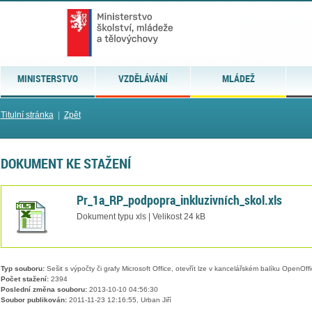
MINISTERSTVO
VZDĚLÁVÁNÍ
MLÁDEŽ
Titulní stránka
|
Zpět
DOKUMENT KE STAŽENÍ
Pr_1a_RP_podpopra_inkluzivních_skol.xls
Dokument typu xls | Velikost 24 kB
Typ souboru:
Sešit s výpočty či grafy Microsoft Office, otevřít lze v kancelářském balíku OpenOffic
Počet stažení:
2394
Poslední změna souboru:
2013-10-10 04:56:30
Soubor publikován:
2011-11-23 12:16:55, Urban Jiří