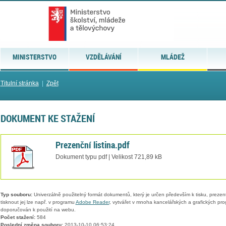
MINISTERSTVO
VZDĚLÁVÁNÍ
MLÁDEŽ
Titulní stránka
|
Zpět
DOKUMENT KE STAŽENÍ
Prezenční listina.pdf
Dokument typu pdf | Velikost 721,89 kB
Typ souboru:
Univerzálně použitelný formát dokumentů, který je určen především k tisku, prezen
tisknout jej lze např. v programu
Adobe Reader
, vytvářet v mnoha kancelářských a grafických pr
doporučován k použití na webu.
Počet stažení:
584
Poslední změna souboru:
2013-10-10 06:53:24