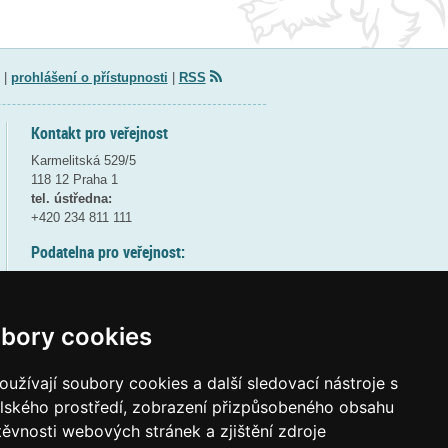
|
prohlášení o přístupnosti
|
RSS
Kontakt pro veřejnost
Karmelitská 529/5
118 12 Praha 1
tel. ústředna:
+420 234 811 111
Podatelna pro veřejnost:
pondělí a středa - 7:30-17:00
úterý a čtvrtek - 7:30-15:30
pátek - 7:30-14:00
bory cookies
8:30 - 9:30 - bezpečnostní přestávka
(více informací
ZDE
)
užívají soubory cookies a další sledovací nástroje s
elského prostředí, zobrazení přizpůsobeného obsahu
Elektronická podatelna:
těvnosti webových stránek a zjištění zdroje
posta@msmt
gov
cz