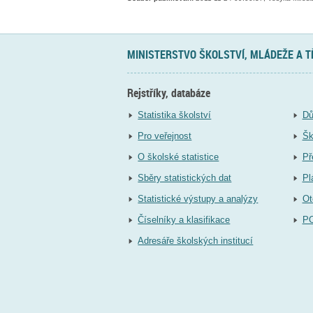
MINISTERSTVO ŠKOLSTVÍ, MLÁDEŽE A 
Rejstříky, databáze
Statistika školství
Dů
Pro veřejnost
Šk
O školské statistice
Př
Sběry statistických dat
Pl
Statistické výstupy a analýzy
Ot
Číselníky a klasifikace
P
Adresáře školských institucí