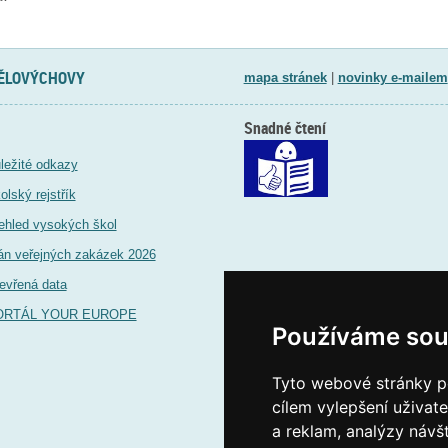
TĚLOVÝCHOVY
mapa stránek
|
novinky e-mailem
Snadné čtení
ležité odkazy
olský rejstřík
ehled vysokých škol
án veřejných zakázek 2026
evřená data
ORTÁL YOUR EUROPE
Používáme sou
Tyto webové stránky po
cílem vylepšení uživat
a reklam, analýzy návš