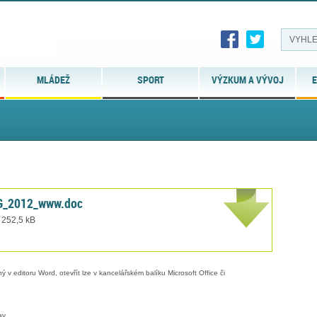
MLÁDEŽ
SPORT
VÝZKUM A VÝVOJ
E
SG_2012_www.doc
 252,5 kB
 v editoru Word, otevřít lze v kancelářském balíku Microsoft Office či
av