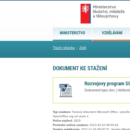
MINISTERSTVO
VZDĚLÁVÁNÍ
Titulní stránka
|
Zpět
DOKUMENT KE STAŽENÍ
Rozvojovy program 
Dokument typu doc | Velikost
Typ souboru:
Textový dokument Microsoft Office, vytvořený
OpenOffice.org od verze 2.
Počet stažení:
2915
Poslední změna souboru:
2013-10-10 09:03:42
Soubor publikován:
2011-11-24 09:00:37, Vosyka Mirosl