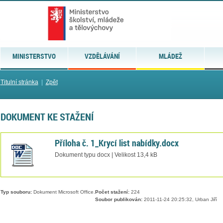
MINISTERSTVO
VZDĚLÁVÁNÍ
MLÁDEŽ
Titulní stránka
|
Zpět
DOKUMENT KE STAŽENÍ
Příloha č. 1_Krycí list nabídky.docx
Dokument typu docx | Velikost 13,4 kB
Typ souboru:
Dokument Microsoft Office.
Počet stažení:
224
Soubor publikován:
2011-11-24 20:25:32, Urban Jiří