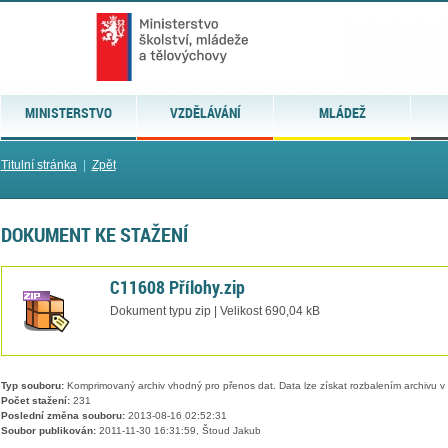
MINISTERSTVO
VZDĚLÁVÁNÍ
MLÁDEŽ
Titulní stránka
|
Zpět
DOKUMENT KE STAŽENÍ
C11608 Přílohy.zip
Dokument typu zip | Velikost 690,04 kB
Typ souboru:
Komprimovaný archiv vhodný pro přenos dat. Data lze získat rozbalením archivu 
Počet stažení:
231
Poslední změna souboru:
2013-08-16 02:52:31
Soubor publikován:
2011-11-30 16:31:59, Štoud Jakub