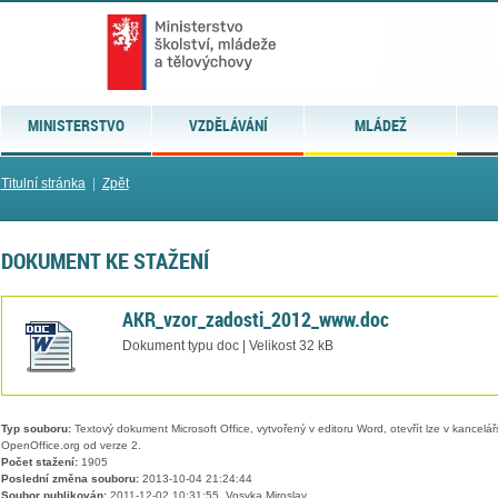
MINISTERSTVO
VZDĚLÁVÁNÍ
MLÁDEŽ
Titulní stránka
|
Zpět
DOKUMENT KE STAŽENÍ
AKR_vzor_zadosti_2012_www.doc
Dokument typu doc | Velikost 32 kB
Typ souboru:
Textový dokument Microsoft Office, vytvořený v editoru Word, otevřít lze v kancelářs
OpenOffice.org od verze 2.
Počet stažení:
1905
Poslední změna souboru:
2013-10-04 21:24:44
Soubor publikován:
2011-12-02 10:31:55, Vosyka Miroslav