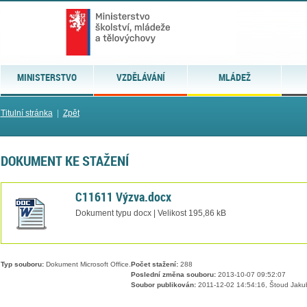
MINISTERSTVO
VZDĚLÁVÁNÍ
MLÁDEŽ
Titulní stránka
|
Zpět
DOKUMENT KE STAŽENÍ
C11611 Výzva.docx
Dokument typu docx | Velikost 195,86 kB
Typ souboru:
Dokument Microsoft Office.
Počet stažení:
288
Poslední změna souboru:
2013-10-07 09:52:07
Soubor publikován:
2011-12-02 14:54:16, Štoud Jaku