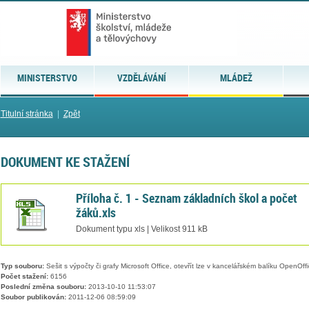
MINISTERSTVO
VZDĚLÁVÁNÍ
MLÁDEŽ
Titulní stránka
|
Zpět
DOKUMENT KE STAŽENÍ
Příloha č. 1 - Seznam základních škol a počet
žáků.xls
Dokument typu xls | Velikost 911 kB
Typ souboru:
Sešit s výpočty či grafy Microsoft Office, otevřít lze v kancelářském balíku OpenOffic
Počet stažení:
6156
Poslední změna souboru:
2013-10-10 11:53:07
Soubor publikován:
2011-12-06 08:59:09