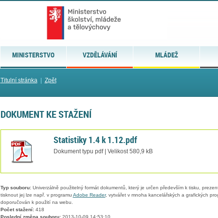
MINISTERSTVO
VZDĚLÁVÁNÍ
MLÁDEŽ
Titulní stránka
|
Zpět
DOKUMENT KE STAŽENÍ
Statistiky 1.4 k 1.12.pdf
Dokument typu pdf | Velikost 580,9 kB
Typ souboru:
Univerzálně použitelný formát dokumentů, který je určen především k tisku, prezen
tisknout jej lze např. v programu
Adobe Reader
, vytvářet v mnoha kancelářských a grafických pr
doporučován k použití na webu.
Počet stažení:
418
Poslední změna souboru:
2013-10-09 14:53:10