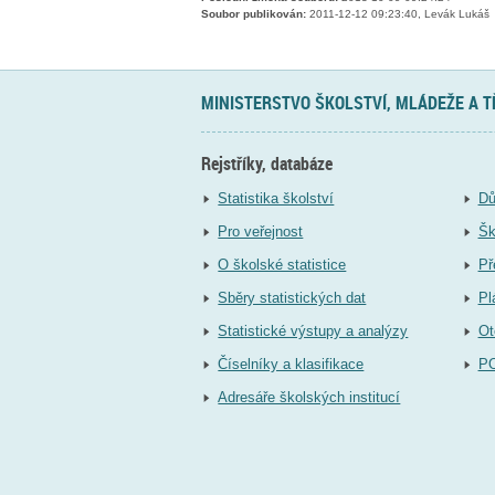
Soubor publikován:
2011-12-12 09:23:40, Levák Lukáš
MINISTERSTVO ŠKOLSTVÍ, MLÁDEŽE A 
Rejstříky, databáze
Statistika školství
Dů
Pro veřejnost
Šk
O školské statistice
Př
Sběry statistických dat
Pl
Statistické výstupy a analýzy
Ot
Číselníky a klasifikace
P
Adresáře školských institucí