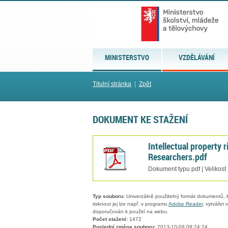
MINISTERSTVO
VZDĚLÁVÁNÍ
Titulní stránka
|
Zpět
DOKUMENT KE STAŽENÍ
Intellectual property 
Researchers.pdf
Dokument typu pdf | Velikost
Typ souboru:
Univerzálně použitelný formát dokumentů, kt
tisknout jej lze např. v programu
Adobe Reader
, vytvářet
doporučován k použití na webu.
Počet stažení:
1472
Poslední změna souboru:
2013-10-09 09:24:24