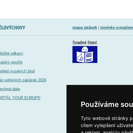
TĚLOVÝCHOVY
mapa stránek
|
novinky e-mailem
Snadné čtení
ležité odkazy
olský rejstřík
ehled vysokých škol
án veřejných zakázek 2026
evřená data
ORTÁL YOUR EUROPE
Používáme sou
Tyto webové stránky po
cílem vylepšení uživat
a reklam, analýzy návš