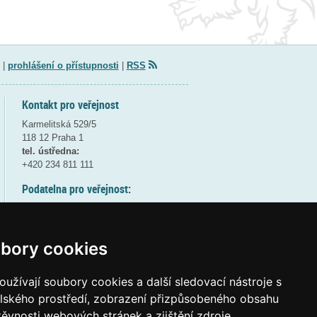
|
prohlášení o přístupnosti
|
RSS
Kontakt pro veřejnost
Karmelitská 529/5
118 12 Praha 1
tel. ústředna:
+420 234 811 111
Podatelna pro veřejnost:
pondělí a středa - 7:30-17:00
úterý a čtvrtek - 7:30-15:30
pátek - 7:30-14:00
bory cookies
8:30 - 9:30 - bezpečnostní přestávka
(více informací
ZDE
)
užívají soubory cookies a další sledovací nástroje s
elského prostředí, zobrazení přizpůsobeného obsahu
Elektronická podatelna:
těvnosti webových stránek a zjištění zdroje
posta@msmt
gov
cz