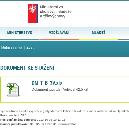
MINISTERSTVO
VZDĚLÁVÁNÍ
MLÁDEŽ
Titulní stránka
|
Zpět
DOKUMENT KE STAŽENÍ
DM_T_B_3V.xls
Dokument typu xls | Velikost 42,5 kB
Typ souboru:
Sešit s výpočty či grafy Microsoft Office, otevřít lze v kancelářském balíku OpenOffic
Počet stažení:
525
Poslední změna souboru:
2013-10-08 10:11:02
Soubor publikován:
2010-05-26 11:05:31, Administrator