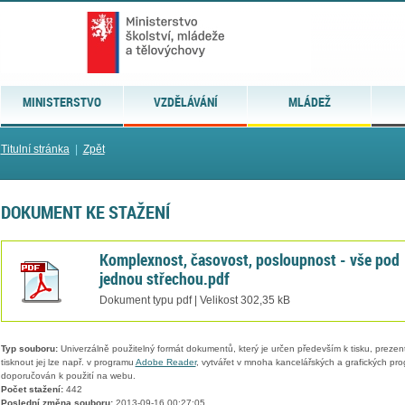
MINISTERSTVO
VZDĚLÁVÁNÍ
MLÁDEŽ
Titulní stránka
|
Zpět
DOKUMENT KE STAŽENÍ
Komplexnost, časovost, posloupnost - vše pod
jednou střechou.pdf
Dokument typu pdf | Velikost 302,35 kB
Typ souboru:
Univerzálně použitelný formát dokumentů, který je určen především k tisku, prezen
tisknout jej lze např. v programu
Adobe Reader
, vytvářet v mnoha kancelářských a grafických pr
doporučován k použití na webu.
Počet stažení:
442
Poslední změna souboru:
2013-09-16 00:27:05