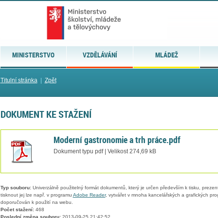
MINISTERSTVO
VZDĚLÁVÁNÍ
MLÁDEŽ
Titulní stránka
|
Zpět
DOKUMENT KE STAŽENÍ
Moderní gastronomie a trh práce.pdf
Dokument typu pdf | Velikost 274,69 kB
Typ souboru:
Univerzálně použitelný formát dokumentů, který je určen především k tisku, prezen
tisknout jej lze např. v programu
Adobe Reader
, vytvářet v mnoha kancelářských a grafických pr
doporučován k použití na webu.
Počet stažení:
468
Poslední změna souboru:
2013-09-25 21:42:52