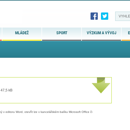
MLÁDEŽ
SPORT
VÝZKUM A VÝVOJ
E
 47,5 kB
 v editoru Word, otevřít lze v kancelářském balíku Microsoft Office či