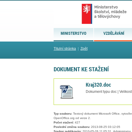
MINISTERSTVO
VZDĚLÁVÁNÍ
Titulní stránka
|
Zpět
DOKUMENT KE STAŽENÍ
Kraj320.doc
Dokument typu doc | Velikost
Typ souboru:
Textový dokument Microsoft Office, vytvořený
OpenOffice.org od verze 2.
Počet stažení:
427
Poslední změna souboru:
2013-08-25 03:12:05
Soubor publikován:
2010-05-26 11:05:31, Administrator