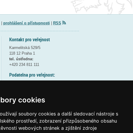
|
prohlášení o přístupnosti
|
RSS
Kontakt pro veřejnost
Karmelitská 529/5
118 12 Praha 1
tel. ústředna:
+420 234 811 111
Podatelna pro veřejnost:
pondělí a středa - 7:30-17:00
úterý a čtvrtek - 7:30-15:30
pátek - 7:30-14:00
bory cookies
8:30 - 9:30 - bezpečnostní přestávka
(více informací
ZDE
)
užívají soubory cookies a další sledovací nástroje s
elského prostředí, zobrazení přizpůsobeného obsahu
Elektronická podatelna:
těvnosti webových stránek a zjištění zdroje
posta@msmt
gov
cz