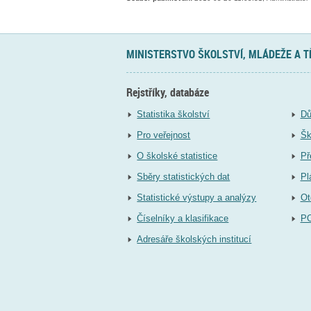
MINISTERSTVO ŠKOLSTVÍ, MLÁDEŽE A 
Rejstříky, databáze
Statistika školství
Dů
Pro veřejnost
Šk
O školské statistice
Př
Sběry statistických dat
Pl
Statistické výstupy a analýzy
Ot
Číselníky a klasifikace
P
Adresáře školských institucí