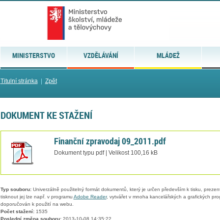
MINISTERSTVO
VZDĚLÁVÁNÍ
MLÁDEŽ
Titulní stránka
|
Zpět
DOKUMENT KE STAŽENÍ
Finanční zpravodaj 09_2011.pdf
Dokument typu pdf | Velikost 100,16 kB
Typ souboru:
Univerzálně použitelný formát dokumentů, který je určen především k tisku, prezen
tisknout jej lze např. v programu
Adobe Reader
, vytvářet v mnoha kancelářských a grafických pr
doporučován k použití na webu.
Počet stažení:
1535
Poslední změna souboru:
2013-10-08 14:35:22