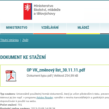
MINISTERSTVO
VZDĚLÁVÁNÍ
MLÁDEŽ
Titulní stránka
|
Zpět
DOKUMENT KE STAŽENÍ
OP VK_změnový list_30.11.11.pdf
Dokument typu pdf | Velikost 254,99 kB
Typ souboru:
Univerzálně použitelný formát dokumentů, který je určen především k tisku, prezen
tisknout jej lze např. v programu
Adobe Reader
, vytvářet v mnoha kancelářských a grafických pr
doporučován k použití na webu.
Počet stažení:
701
Poslední změna souboru:
2013-10-09 14:08:34