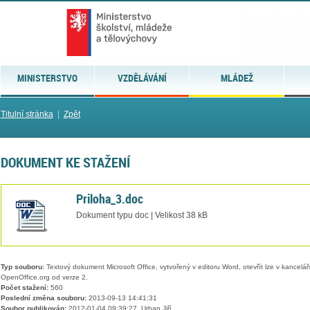
MINISTERSTVO
VZDĚLÁVÁNÍ
MLÁDEŽ
Titulní stránka
|
Zpět
DOKUMENT KE STAŽENÍ
Priloha_3.doc
Dokument typu doc | Velikost 38 kB
Typ souboru:
Textový dokument Microsoft Office, vytvořený v editoru Word, otevřít lze v kancelářs
OpenOffice.org od verze 2.
Počet stažení:
560
Poslední změna souboru:
2013-09-13 14:41:31
Soubor publikován:
2012-01-04 09:39:27, Urban Jiří