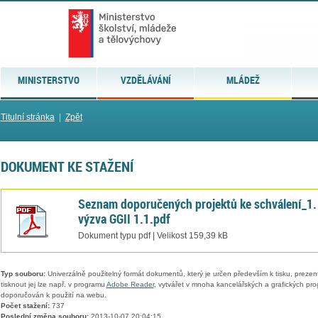
MINISTERSTVO
VZDĚLÁVÁNÍ
MLÁDEŽ
Titulní stránka
|
Zpět
DOKUMENT KE STAŽENÍ
Seznam doporučených projektů ke schválení_1.
výzva GGII 1.1.pdf
Dokument typu pdf | Velikost 159,39 kB
Typ souboru:
Univerzálně použitelný formát dokumentů, který je určen především k tisku, prezen
tisknout jej lze např. v programu
Adobe Reader
, vytvářet v mnoha kancelářských a grafických pr
doporučován k použití na webu.
Počet stažení:
737
Poslední změna souboru:
2013-10-07 20:04:15