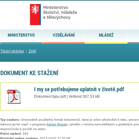
MINISTERSTVO
VZDĚLÁVÁNÍ
MLÁDEŽ
Titulní stránka
|
Zpět
DOKUMENT KE STAŽENÍ
I my se potřebujeme uplatnit v životě.pdf
Dokument typu pdf | Velikost 307,53 kB
Typ souboru:
Univerzálně použitelný formát dokumentů, který je určen především k tisku, prezen
tisknout jej lze např. v programu
Adobe Reader
, vytvářet v mnoha kancelářských a grafických pr
doporučován k použití na webu.
Počet stažení:
345
Poslední změna souboru:
2013-10-02 21:52:06