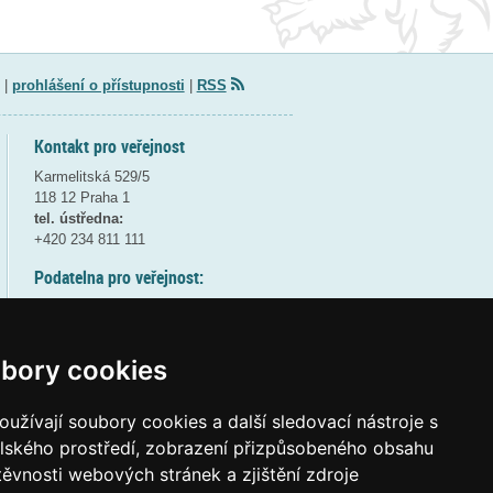
|
prohlášení o přístupnosti
|
RSS
Kontakt pro veřejnost
Karmelitská 529/5
118 12 Praha 1
tel. ústředna:
+420 234 811 111
Podatelna pro veřejnost:
pondělí a středa - 7:30-17:00
úterý a čtvrtek - 7:30-15:30
pátek - 7:30-14:00
bory cookies
8:30 - 9:30 - bezpečnostní přestávka
(více informací
ZDE
)
užívají soubory cookies a další sledovací nástroje s
elského prostředí, zobrazení přizpůsobeného obsahu
Elektronická podatelna:
těvnosti webových stránek a zjištění zdroje
posta@msmt
gov
cz