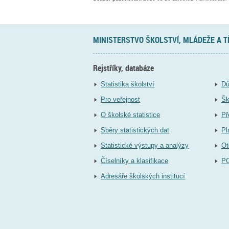
MINISTERSTVO ŠKOLSTVÍ, MLÁDEŽE A 
Rejstříky, databáze
Statistika školství
Dů
Pro veřejnost
Šk
O školské statistice
Př
Sběry statistických dat
Pl
Statistické výstupy a analýzy
Ot
Číselníky a klasifikace
P
Adresáře školských institucí