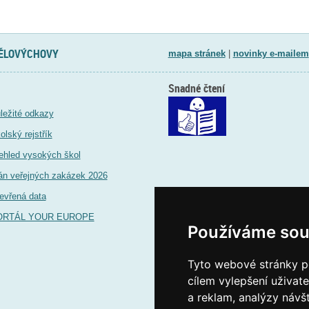
TĚLOVÝCHOVY
mapa stránek
|
novinky e-mailem
Snadné čtení
ležité odkazy
olský rejstřík
ehled vysokých škol
án veřejných zakázek 2026
evřená data
ORTÁL YOUR EUROPE
Používáme sou
Tyto webové stránky po
cílem vylepšení uživat
a reklam, analýzy návš