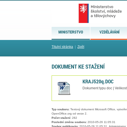
MINISTERSTVO
VZDĚLÁVÁNÍ
Titulní stránka
|
Zpět
DOKUMENT KE STAŽENÍ
KRAJ520q.DOC
Dokument typu doc | Velikost
Typ souboru:
Textový dokument Microsoft Office, vytvořený
OpenOffice.org od verze 2.
Počet stažení:
282
Poslední změna souboru:
2010-05-26 11:05:31
Soubor publikován:
2010-05-26 11:05:31, Administrator