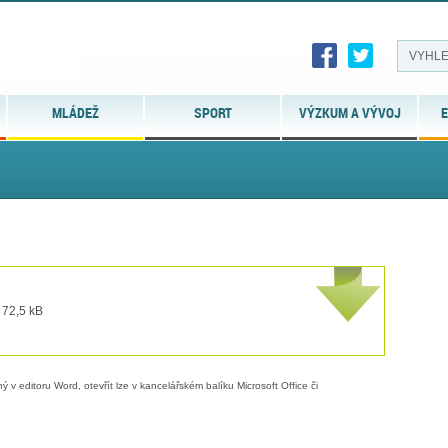
MLÁDEŽ
SPORT
VÝZKUM A VÝVOJ
E
 72,5 kB
 v editoru Word, otevřít lze v kancelářském balíku Microsoft Office či