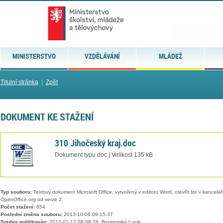
MINISTERSTVO
VZDĚLÁVÁNÍ
MLÁDEŽ
Titulní stránka
|
Zpět
DOKUMENT KE STAŽENÍ
310 Jihočeský kraj.doc
Dokument typu doc | Velikost 135 kB
Typ souboru:
Textový dokument Microsoft Office, vytvořený v editoru Word, otevřít lze v kancelářs
OpenOffice.org od verze 2.
Počet stažení:
654
Poslední změna souboru:
2013-10-06 09:15:37
Soubor publikován:
2012-01-12 08:08:26, Brumovská Lucie