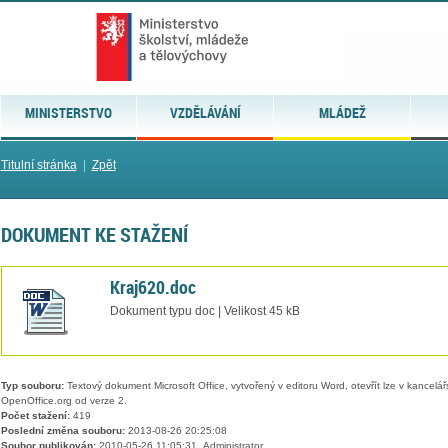
MINISTERSTVO
VZDĚLÁVÁNÍ
MLÁDEŽ
Titulní stránka
|
Zpět
DOKUMENT KE STAŽENÍ
Kraj620.doc
Dokument typu doc | Velikost 45 kB
Typ souboru:
Textový dokument Microsoft Office, vytvořený v editoru Word, otevřít lze v kancelářs
OpenOffice.org od verze 2.
Počet stažení:
419
Poslední změna souboru:
2013-08-26 20:25:08
Soubor publikován:
2010-05-26 11:05:31, Administrator