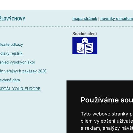
TĚLOVÝCHOVY
mapa stránek
|
novinky e-mailem
Snadné čtení
ležité odkazy
olský rejstřík
ehled vysokých škol
án veřejných zakázek 2026
evřená data
ORTÁL YOUR EUROPE
Používáme sou
Tyto webové stránky po
cílem vylepšení uživat
a reklam, analýzy návš