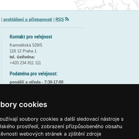
|
prohlášení o přístupnosti
|
RSS
Kontakt pro veřejnost
Karmelitská 529/5
118 12 Praha 1
tel. ústředna:
+420 234 811 111
Podatelna pro veřejnost:
pondělí a středa - 7:30-17:00
úterý a čtvrtek - 7:30-15:30
pátek - 7:30-14:00
bory cookies
8:30 - 9:30 - bezpečnostní přestávka
(více informací
ZDE
)
užívají soubory cookies a další sledovací nástroje s
Elektronická podatelna:
elského prostředí, zobrazení přizpůsobeného obsahu
posta@msmt
gov
cz
těvnosti webových stránek a zjištění zdroje