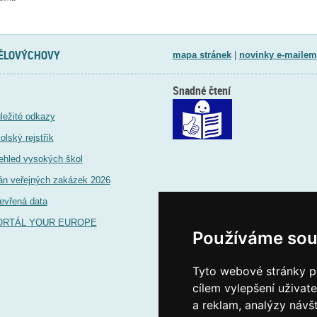
TĚLOVÝCHOVY
mapa stránek
|
novinky e-mailem
Snadné čtení
ležité odkazy
olský rejstřík
ehled vysokých škol
án veřejných zakázek 2026
evřená data
ORTÁL YOUR EUROPE
Používáme sou
Tyto webové stránky po
cílem vylepšení uživat
a reklam, analýzy návš