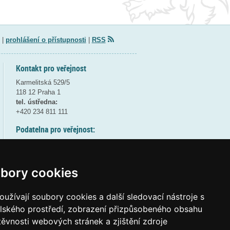
|
prohlášení o přístupnosti
|
RSS
Kontakt pro veřejnost
Karmelitská 529/5
118 12 Praha 1
tel. ústředna:
+420 234 811 111
Podatelna pro veřejnost:
pondělí a středa - 7:30-17:00
úterý a čtvrtek - 7:30-15:30
pátek - 7:30-14:00
bory cookies
8:30 - 9:30 - bezpečnostní přestávka
(více informací
ZDE
)
užívají soubory cookies a další sledovací nástroje s
elského prostředí, zobrazení přizpůsobeného obsahu
Elektronická podatelna:
těvnosti webových stránek a zjištění zdroje
posta@msmt
gov
cz