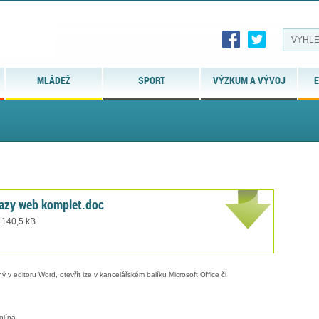
MLÁDEŽ
SPORT
VÝZKUM A VÝVOJ
E
tazy web komplet.doc
 140,5 kB
 v editoru Word, otevřít lze v kancelářském balíku Microsoft Office či
olína