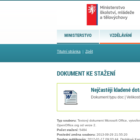
MINISTERSTVO
VZDĚLÁVÁNÍ
Titulní stránka
|
Zpět
DOKUMENT KE STAŽENÍ
Nejčastěji kladené do
Dokument typu doc | Velikost
Typ souboru:
Textový dokument Microsoft Office, vytvořený
OpenOffice.org od verze 2.
Počet stažení:
5484
Poslední změna souboru:
2013-09-29 21:55:20
Soubor publikován:
2012-01-17 09:03:44, Drobilová Kar