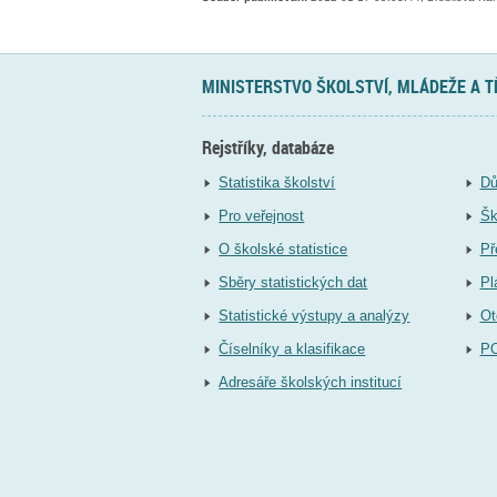
MINISTERSTVO ŠKOLSTVÍ, MLÁDEŽE A 
Rejstříky, databáze
Statistika školství
Dů
Pro veřejnost
Šk
O školské statistice
Př
Sběry statistických dat
Pl
Statistické výstupy a analýzy
Ot
Číselníky a klasifikace
P
Adresáře školských institucí