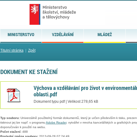
MINISTERSTVO
VZDĚLÁVÁNÍ
MLÁDEŽ
Titulní stránka
|
Zpět
DOKUMENT KE STAŽENÍ
Výchova a vzdělávání pro život v environmentál
oblasti.pdf
Dokument typu pdf | Velikost 278,65 kB
Typ souboru:
Univerzálně použitelný formát dokumentů, který je určen především k tisku, prezen
tisknout jej lze např. v programu
Adobe Reader
, vytvářet v mnoha kancelářských a grafických pr
doporučován k použití na webu.
Počet stažení:
488
Poslední změna souboru:
2013-09-28 07:24:49