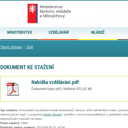
MINISTERSTVO
VZDĚLÁVÁNÍ
MLÁDEŽ
Titulní stránka
|
Zpět
DOKUMENT KE STAŽENÍ
Nabídka vzdělávání.pdf
Dokument typu pdf | Velikost 431,91 kB
Typ souboru:
Univerzálně použitelný formát dokumentů, který je určen především k tisku, prezen
tisknout jej lze např. v programu
Adobe Reader
, vytvářet v mnoha kancelářských a grafických pr
doporučován k použití na webu.
Počet stažení:
1064
Poslední změna souboru:
2013-09-28 01:16:54