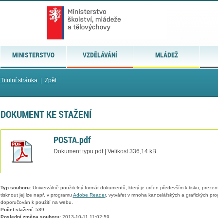
MINISTERSTVO
VZDĚLÁVÁNÍ
MLÁDEŽ
Titulní stránka
|
Zpět
DOKUMENT KE STAŽENÍ
POSTA.pdf
Dokument typu pdf | Velikost 336,14 kB
Typ souboru:
Univerzálně použitelný formát dokumentů, který je určen především k tisku, prezen
tisknout jej lze např. v programu
Adobe Reader
, vytvářet v mnoha kancelářských a grafických pr
doporučován k použití na webu.
Počet stažení:
589
Poslední změna souboru:
2013-10-11 11:02:59