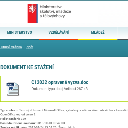
MINISTERSTVO
VZDĚLÁVÁNÍ
MLÁDEŽ
Titulní stránka
|
Zpět
DOKUMENT KE STAŽENÍ
C12032 opravená vyzva.doc
Dokument typu doc | Velikost 267 kB
Typ souboru:
Textový dokument Microsoft Office, vytvořený v editoru Word, otevřít lze v kancelářs
OpenOffice.org od verze 2.
Počet stažení:
329
Poslední změna souboru:
2013-10-10 00:42:03
Soubor publikován:
2012-01-24 15:54:20, Štoud Jakub