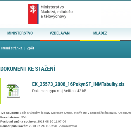
MINISTERSTVO
VZDĚLÁVÁNÍ
MLÁDEŽ
Titulní stránka
|
Zpět
DOKUMENT KE STAŽENÍ
EK_25573_2008_16PokynST_INMTabulky.xls
Dokument typu xls | Velikost 42 kB
Typ souboru:
Sešit s výpočty či grafy Microsoft Office, otevřít lze v kancelářském balíku OpenOffic
Počet stažení:
358
Poslední změna souboru:
2013-08-16 11:07:06
Soubor publikován:
2010-05-26 11:05:31, Administrator