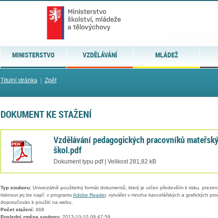
MINISTERSTVO
VZDĚLÁVÁNÍ
MLÁDEŽ
Titulní stránka
|
Zpět
DOKUMENT KE STAŽENÍ
Vzdělávání pedagogických pracovníků mateřsk
škol.pdf
Dokument typu pdf | Velikost 281,82 kB
Typ souboru:
Univerzálně použitelný formát dokumentů, který je určen především k tisku, prezen
tisknout jej lze např. v programu
Adobe Reader
, vytvářet v mnoha kancelářských a grafických pr
doporučován k použití na webu.
Počet stažení:
468
Poslední změna souboru:
2013-10-10 09:47:59