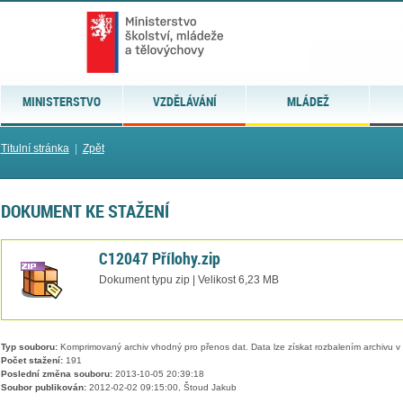
MINISTERSTVO
VZDĚLÁVÁNÍ
MLÁDEŽ
Titulní stránka
|
Zpět
DOKUMENT KE STAŽENÍ
C12047 Přílohy.zip
Dokument typu zip | Velikost 6,23 MB
Typ souboru:
Komprimovaný archiv vhodný pro přenos dat. Data lze získat rozbalením archivu 
Počet stažení:
191
Poslední změna souboru:
2013-10-05 20:39:18
Soubor publikován:
2012-02-02 09:15:00, Štoud Jakub