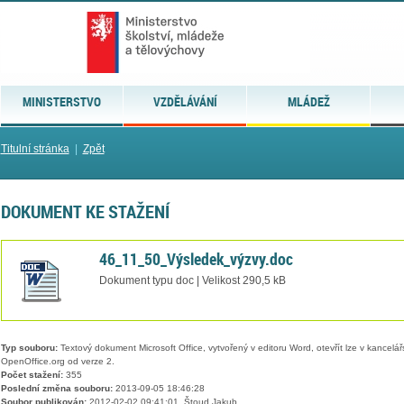
MINISTERSTVO
VZDĚLÁVÁNÍ
MLÁDEŽ
Titulní stránka
|
Zpět
DOKUMENT KE STAŽENÍ
46_11_50_Výsledek_výzvy.doc
Dokument typu doc | Velikost 290,5 kB
Typ souboru:
Textový dokument Microsoft Office, vytvořený v editoru Word, otevřít lze v kancelářs
OpenOffice.org od verze 2.
Počet stažení:
355
Poslední změna souboru:
2013-09-05 18:46:28
Soubor publikován:
2012-02-02 09:41:01, Štoud Jakub