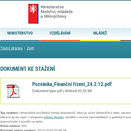
MINISTERSTVO
VZDĚLÁVÁNÍ
MLÁDEŽ
Titulní stránka
|
Zpět
DOKUMENT KE STAŽENÍ
Pozvánka_Finanční řízení_24.2.12.pdf
Dokument typu pdf | Velikost 45,55 kB
Typ souboru:
Univerzálně použitelný formát dokumentů, který je určen především k tisku, prezen
tisknout jej lze např. v programu
Adobe Reader
, vytvářet v mnoha kancelářských a grafických pr
doporučován k použití na webu.
Počet stažení:
543
Poslední změna souboru:
2013-10-05 03:46:28